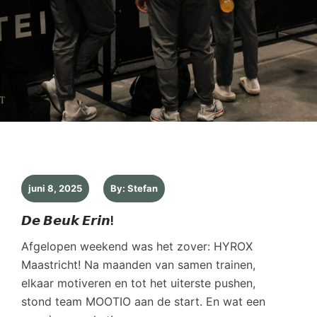
juni 8, 2025
By: Stefan
𝘿𝙚 𝘽𝙚𝙪𝙠 𝙀𝙧𝙞𝙣!
Afgelopen weekend was het zover: HYROX
Maastricht! Na maanden van samen trainen,
elkaar motiveren en tot het uiterste pushen,
stond team MOOTIO aan de start. En wat een