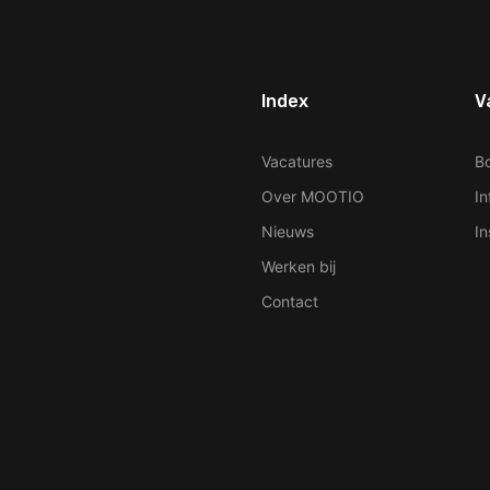
Index
V
ur Phone Number
Vacatures
B
Over MOOTIO
In
Nieuws
In
Werken bij
Contact