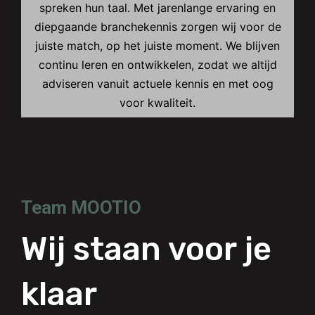
spreken hun taal. Met jarenlange ervaring en
diepgaande branchekennis zorgen wij voor de
juiste match, op het juiste moment. We blijven
continu leren en ontwikkelen, zodat we altijd
adviseren vanuit actuele kennis en met oog
voor kwaliteit.
Team MOOTIO
Wij staan voor je
TOMMY MICHIELSEN
klaar
BAS VISSERS
tommy@mootio.nl
LEANDER HAVERMANS
+31 06 19071996
bas@mootio.nl