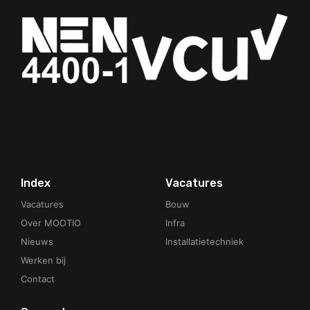
Your Phone Number
Index
Vacatures
Vacatures
Bouw
Over MOOTIO
Infra
Nieuws
Installatietechniek
Werken bij
Contact