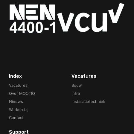
Your Phone Number
Index
Vacatures
Vacatures
Bouw
Over MOOTIO
Infra
Nieuws
Installatietechniek
Werken bij
Contact
Support