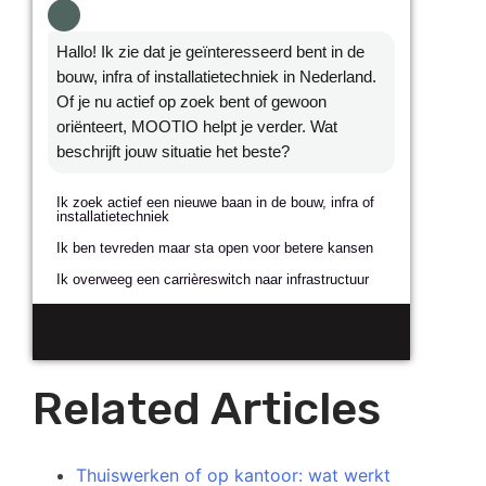
Hallo! Ik zie dat je geïnteresseerd bent in de
bouw, infra of installatietechniek in Nederland.
Of je nu actief op zoek bent of gewoon
oriënteert, MOOTIO helpt je verder. Wat
beschrijft jouw situatie het beste?
Ik zoek actief een nieuwe baan in de bouw, infra of
NAAM
installatietechniek
Ik ben tevreden maar sta open voor betere kansen
E-MAILADRES
Ik overweeg een carrièreswitch naar infrastructuur
TELEFOONNUMMER
Related Articles
Ja, neem contact met me op
Thuiswerken of op kantoor: wat werkt