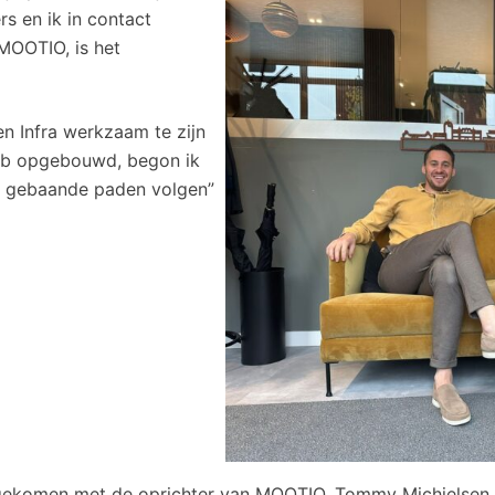
s en ik in contact
MOOTIO, is het
en Infra werkzaam te zijn
heb opgebouwd, begon ik
de gebaande paden volgen”
ct gekomen met de oprichter van MOOTIO, Tommy Michielsen