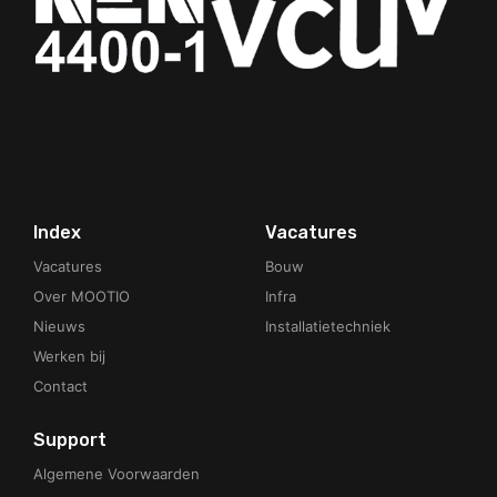
Your Phone Number
Index
Vacatures
Vacatures
Bouw
Over MOOTIO
Infra
Nieuws
Installatietechniek
Werken bij
Contact
Support
Algemene Voorwaarden