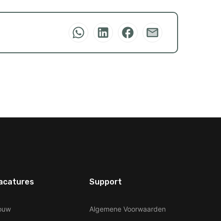
acatures
Support
ouw
Algemene Voorwaarden