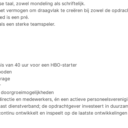
taal, zowel mondeling als schriftelijk.
et vermogen om draagvlak te creëren bij zowel de opdrach
ed is een pré.
als een sterke teamspeler.
sis van 40 uur voor een HBO-starter
eboden
drage
r
 doorgroeimogelijkheden
irectie en medewerkers, én een actieve personeelsverenig
en vast dienstverband; de opdrachtgever investeert in du
 continu ontwikkelt en inspeelt op de laatste ontwikkelinge