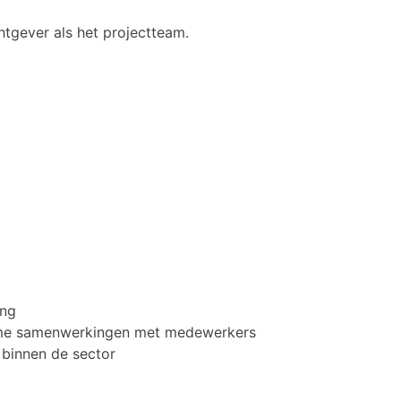
tgever als het projectteam.
ing
urzame samenwerkingen met medewerkers
n binnen de sector