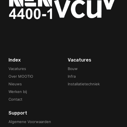
Your Phone Number
Index
Vacatures
Vacatures
Bouw
Over MOOTIO
Infra
Nieuws
Installatietechniek
Werken bij
Contact
Support
Algemene Voorwaarden