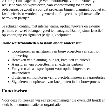
Als Projectmanager ben je verantwoordelijk voor de volledige
realisatie van bouwprojecten, van voorbereiding tot en met
oplevering. Je zorgt ervoor dat projecten binnen planning, budget en
kwaliteitseisen worden uitgevoerd en fungeert als spil tussen alle
betrokken partijen.
Je schakelt continu met interne teams, opdrachtgevers en externe
partners en weet belangen goed te managen. Daarbij stuur je actief
op voortgang en signaleer je tijdig knelpunten.
Jouw werkzaamheden bestaan onder andere uit:
Coördineren en aansturen van bouwprojecten van start tot
oplevering
Bewaken van planning, budget, kwaliteit en risico’s
Aansturen van projectteams en externe partijen
Fungeren als aanspreekpunt voor opdrachtgevers en
stakeholders
Opstellen en monitoren van projectplanningen en rapportages
Signaleren en oplossen van knelpunten in het bouwproces
Functie-eisen
Voor deze rol zoeken wij een projectmanager die overzicht houdt en
sterk is in communicatie en organisatie.