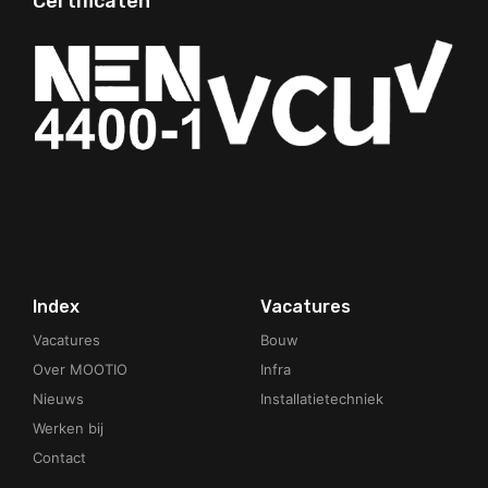
Certificaten
Your Phone Number
Index
Vacatures
Vacatures
Bouw
Over MOOTIO
Infra
Nieuws
Installatietechniek
Werken bij
Contact