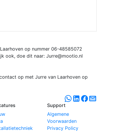
van Laarhoven op nummer 06-48585072
k ook, doe dit naar: Jurre@mootio.nl
m contact op met Jurre van Laarhoven op
catures
Support
uw
Algemene
ra
Voorwaarden
tallatietechniek
Privacy Policy