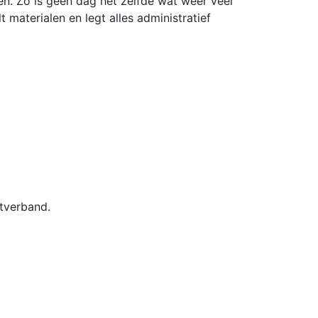
en. Zo is geen dag het zelfde wat weer veel
t materialen en legt alles administratief
stverband.