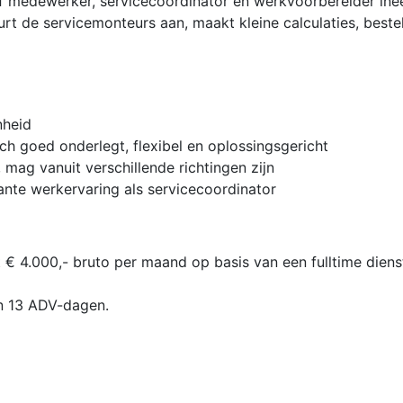
ief medewerker, servicecoördinator en werkvoorbereider ine
uurt de servicemonteurs aan, maakt kleine calculaties, bestel
nheid
sch goed onderlegt, flexibel en oplossingsgericht
mag vanuit verschillende richtingen zijn
ante werkervaring als servicecoordinator
t € 4.000,- bruto per maand op basis van een fulltime dien
en 13 ADV-dagen.