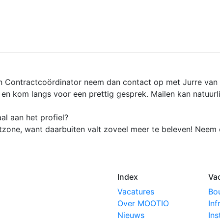
 van Contractcoördinator neem dan contact op met Jurre 
kom langs voor een prettig gesprek. Mailen kan natuurlij
al aan het profiel?
rtzone, want daarbuiten valt zoveel meer te beleven! Nee
Index
Va
 Phone Number
Vacatures
Bo
Over MOOTIO
Inf
Nieuws
Ins