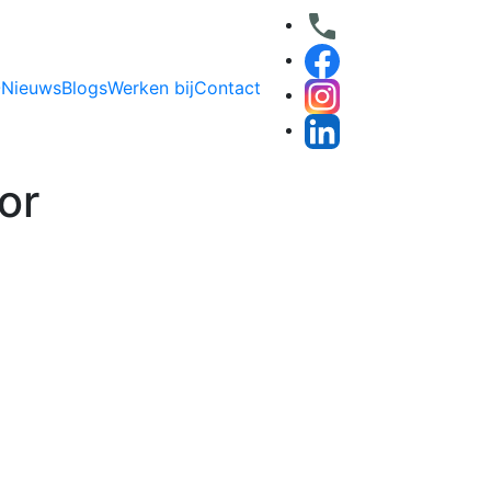
O
Nieuws
Blogs
Werken bij
Contact
or