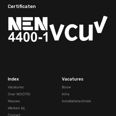
Certificaten
Your Phone Number
Index
Vacatures
Vacatures
Bouw
Over MOOTIO
Infra
Nieuws
Installatietechniek
Werken bij
Contact