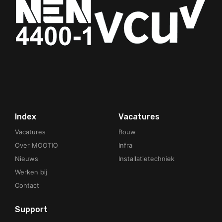
Your Phone Number
Index
Vacatures
Vacatures
Bouw
Over MOOTIO
Infra
Nieuws
Installatietechniek
Werken bij
Contact
Support