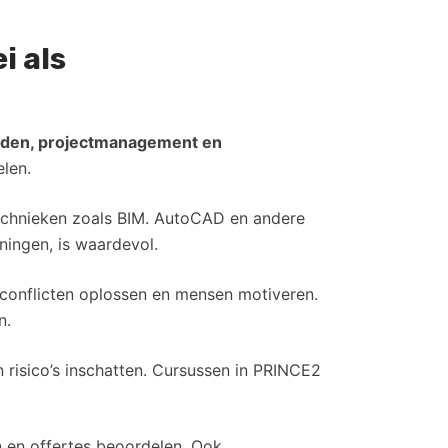
i als
eden, projectmanagement en
elen.
technieken zoals BIM. AutoCAD en andere
ingen, is waardevol.
conflicten oplossen en mensen motiveren.
n.
risico’s inschatten. Cursussen in PRINCE2
n en offertes beoordelen. Ook