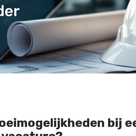
der
roeimogelijkheden bij e