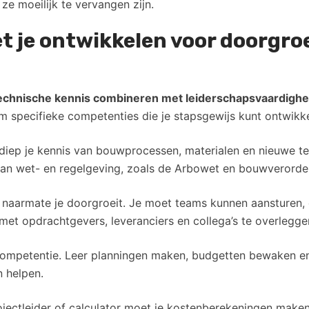
e moeilijk te vervangen zijn.
 je ontwikkelen voor doorgroe
echnische kennis combineren met leiderschapsvaardigh
om specifieke competenties die je stapsgewijs kunt ontwikk
erdiep je kennis van bouwprocessen, materialen en nieuwe 
an wet- en regelgeving, zoals de Arbowet en bouwverorden
naarmate je doorgroeit. Je moet teams kunnen aansturen, 
t opdrachtgevers, leveranciers en collega’s te overlegge
ompetentie. Leer planningen maken, budgetten bewaken en 
 helpen.
ojectleider of calculator moet je kostenberekeningen make