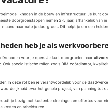
 vacature?
eimogelijkheden in de bouw en infrastructuur. Je kunt door
 meeste doorgroeistappen nemen 2-5 jaar, afhankelijk van je 
r maand naarmate je doorgroeit. Dit helpt je om een heldere
heden heb je als werkvoorber
rrièrepaden voor je open. Je kunt doorgroeien naar
uitvoerd
t
. Ook specialistische rollen zoals BIM-coördinator, kwalit
der. In deze rol ben je verantwoordelijk voor de daadwerkeli
twoordelijkheid over het gehele project, van planning tot o
e houdt je bezig met kostenberekeningen en offertes voor n
alkosten en arbeidsuren.