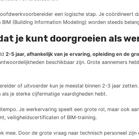
s hoofdwerkvoorbereider een logische stap. Je coördineert d
n BIM (Building Information Modeling) worden steeds belangr
dat je kunt doorgroeien als w
eld
2-5 jaar, afhankelijk van je ervaring, opleiding en de gr
antwoordelijkheden beschikbaar zijn. Grote aannemers heb
eider of uitvoerder kun je meestal binnen 2-3 jaar zetten. 
 als je sterke cijfermatige vaardigheden hebt.
itempo. Je werkervaring speelt een grote rol, maar ook aan
 veiligheidscertificaten of BIM-training.
mee. Door de grote vraag naar technisch personeel zijn e