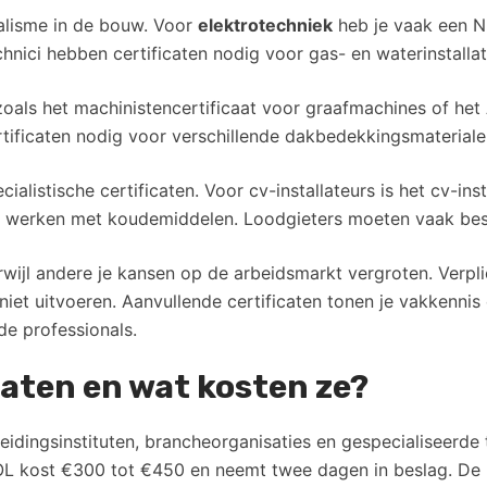
ialisme in de bouw. Voor
elektrotechniek
heb je vaak een NE
echnici hebben certificaten nodig voor gas- en waterinstalla
 zoals het machinistencertificaat voor graafmachines of het
tificaten nodig voor verschillende dakbedekkingsmateriale
ecialistische certificaten. Voor cv-installateurs is het cv-ins
et werken met koudemiddelen. Loodgieters moeten vaak bes
erwijl andere je kansen op de arbeidsmarkt vergroten. Verpli
t uitvoeren. Aanvullende certificaten tonen je vakkennis 
de professionals.
caten en wat kosten ze?
eidingsinstituten, brancheorganisaties en gespecialiseerde 
L kost €300 tot €450 en neemt twee dagen in beslag. De