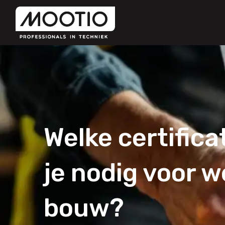
Skip
to
MOOTIO
content
Welke certific
je nodig voor w
bouw?