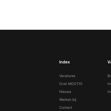
Index
V
ur Phone Number
Vacatures
B
Over MOOTIO
In
Nieuws
In
Werken bij
Contact