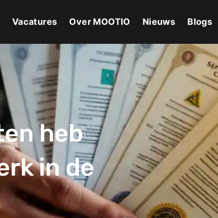
Vacatures
Over MOOTIO
Nieuws
Blogs
aten heb
erk in de