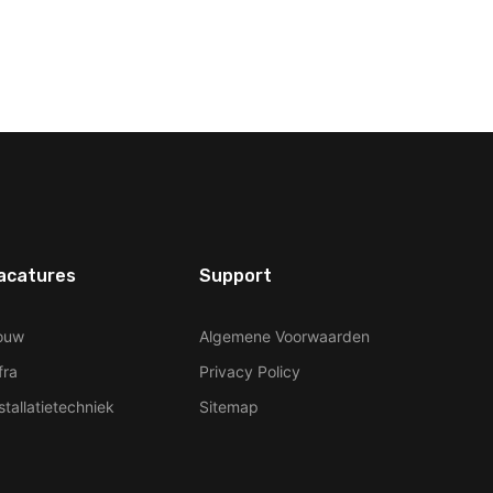
acatures
Support
ouw
Algemene Voorwaarden
fra
Privacy Policy
stallatietechniek
Sitemap