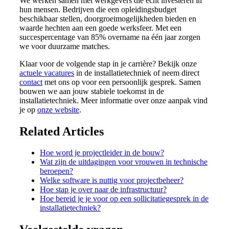
We werken samen met werkgevers die écht investeren in
hun mensen. Bedrijven die een opleidingsbudget
beschikbaar stellen, doorgroeimogelijkheden bieden en
waarde hechten aan een goede werksfeer. Met een
succespercentage van 85% overname na één jaar zorgen
we voor duurzame matches.
Klaar voor de volgende stap in je carrière? Bekijk onze
actuele vacatures
in de installatietechniek of neem direct
contact
met ons op voor een persoonlijk gesprek. Samen
bouwen we aan jouw stabiele toekomst in de
installatietechniek. Meer informatie over onze aanpak vind
je op
onze website
.
Related Articles
Hoe word je projectleider in de bouw?
Wat zijn de uitdagingen voor vrouwen in technische
beroepen?
Welke software is nuttig voor projectbeheer?
Hoe stap je over naar de infrastructuur?
Hoe bereid je je voor op een sollicitatiegesprek in de
installatietechniek?