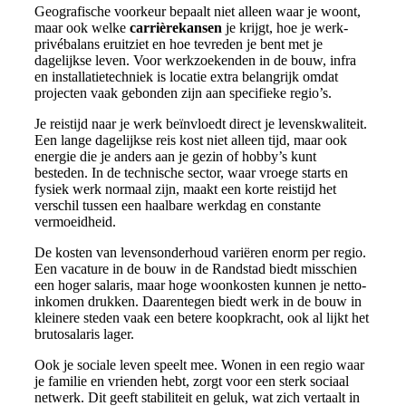
Geografische voorkeur bepaalt niet alleen waar je woont,
maar ook welke
carrièrekansen
je krijgt, hoe je werk-
privébalans eruitziet en hoe tevreden je bent met je
dagelijkse leven. Voor werkzoekenden in de bouw, infra
en installatietechniek is locatie extra belangrijk omdat
projecten vaak gebonden zijn aan specifieke regio’s.
Je reistijd naar je werk beïnvloedt direct je levenskwaliteit.
Een lange dagelijkse reis kost niet alleen tijd, maar ook
energie die je anders aan je gezin of hobby’s kunt
besteden. In de technische sector, waar vroege starts en
fysiek werk normaal zijn, maakt een korte reistijd het
verschil tussen een haalbare werkdag en constante
vermoeidheid.
De kosten van levensonderhoud variëren enorm per regio.
Een vacature in de bouw in de Randstad biedt misschien
een hoger salaris, maar hoge woonkosten kunnen je netto-
inkomen drukken. Daarentegen biedt werk in de bouw in
kleinere steden vaak een betere koopkracht, ook al lijkt het
brutosalaris lager.
Ook je sociale leven speelt mee. Wonen in een regio waar
je familie en vrienden hebt, zorgt voor een sterk sociaal
netwerk. Dit geeft stabiliteit en geluk, wat zich vertaalt in