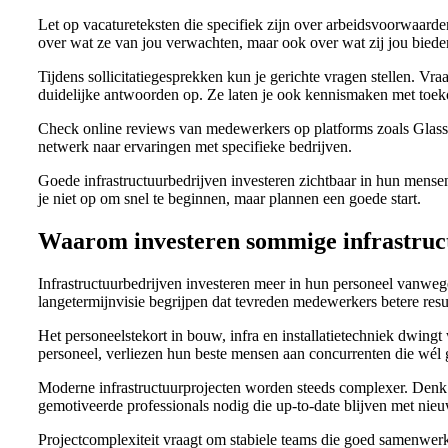
Let op vacatureteksten die specifiek zijn over arbeidsvoorwaard
over wat ze van jou verwachten, maar ook over wat zij jou biede
Tijdens sollicitatiegesprekken kun je gerichte vragen stellen. 
duidelijke antwoorden op. Ze laten je ook kennismaken met toeko
Check online reviews van medewerkers op platforms zoals Glassdoo
netwerk naar ervaringen met specifieke bedrijven.
Goede infrastructuurbedrijven investeren zichtbaar in hun mens
je niet op om snel te beginnen, maar plannen een goede start.
Waarom investeren sommige infrastruc
Infrastructuurbedrijven investeren meer in hun personeel vanwe
langetermijnvisie begrijpen dat tevreden medewerkers betere resul
Het personeelstekort in bouw, infra en installatietechniek dwin
personeel, verliezen hun beste mensen aan concurrenten die wél
Moderne infrastructuurprojecten worden steeds complexer. Denk a
gemotiveerde professionals nodig die up-to-date blijven met nie
Projectcomplexiteit vraagt om stabiele teams die goed samenwer