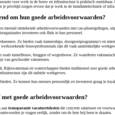
eauto voor werk in de bouw en infrastructuur is praktisch onmisbaar. E
r je privétijd zorgen ervoor dat je werk in de installatietechniek of infr
ekend om hun goede arbeidsvoorwaarden?
 meestal uitstekende arbeidsvoorwaarden met cao-plusregelingen, uit
organisaties investeren ook flink in hun personeel.
knemers. Ze bieden vaak traineeships, doorgroeiprogramma’s en intern
 werkzoekende bouwprofessionals zijn dit vaak aantrekkelijke werkgev
ken zoals tunnelbouw, bruggen of wegenbouw. Ze waarderen vakmanschap
zijn van geschoolde vakmensen.
il, Rijkswaterstaat en waterschappen bieden traditioneel zeer goede a
rastructuur zijn dit stabiele werkgevers.
ieden. Ze kennen hun mensen persoonlijk en investeren graag in loyal
jf met goede arbeidsvoorwaarden?
n aan
transparante vacatureteksten
die concrete salarissen en voorwa
antwoorden je vragen eerlijk, zonder om de hete brij heen te draaien.