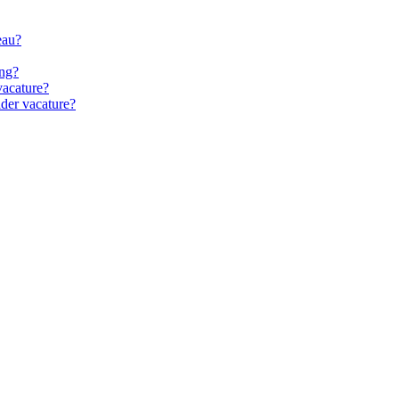
eau?
ing?
vacature?
der vacature?