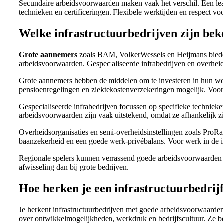
Secundaire arbeidsvoorwaarden maken vaak het verschil. Een leas
technieken en certificeringen. Flexibele werktijden en respect voo
Welke infrastructuurbedrijven zijn b
Grote aannemers
zoals BAM, VolkerWessels en Heijmans bieden
arbeidsvoorwaarden. Gespecialiseerde infrabedrijven en overheids
Grote aannemers hebben de middelen om te investeren in hun wer
pensioenregelingen en ziektekostenverzekeringen mogelijk. Voor
Gespecialiseerde infrabedrijven focussen op specifieke technie
arbeidsvoorwaarden zijn vaak uitstekend, omdat ze afhankelijk 
Overheidsorganisaties en semi-overheidsinstellingen zoals ProRa
baanzekerheid en een goede werk-privébalans. Voor werk in de inf
Regionale spelers kunnen verrassend goede arbeidsvoorwaarden b
afwisseling dan bij grote bedrijven.
Hoe herken je een infrastructuurbedri
Je herkent infrastructuurbedrijven met goede arbeidsvoorwaarde
over ontwikkelmogelijkheden, werkdruk en bedrijfscultuur. Ze be