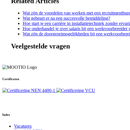
Related Articles
Wat zijn de voordelen van werken met een recruitmentbur
Wat gebeurt er na een succesvolle bemiddeling?
Hoe start je een carrière in installatietechniek zonder ervar
Hoe onderhandel je over salaris bij een werkvoorbereider 
Wat zijn de doorgroeimogelijkheden bij een werkvoorberei
Veelgestelde vragen
Certificaten
Your Phone Number
Index
Vacatures