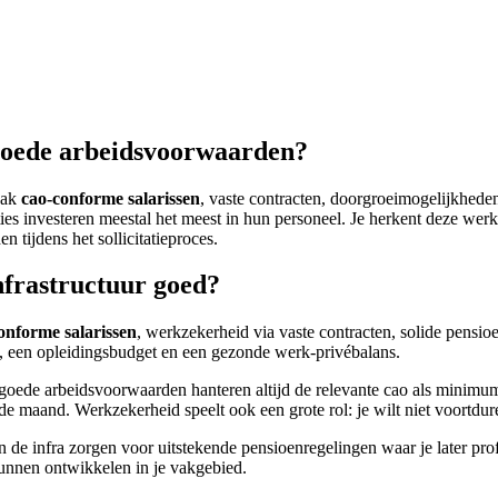
goede arbeidsvoorwaarden?
aak
cao-conforme salarissen
, vaste contracten, doorgroeimogelijkhede
ies investeren meestal het meest in hun personeel. Je herkent deze werk
tijdens het sollicitatieproces.
frastructuur goed?
onforme salarissen
, werkzekerheid via vaste contracten, solide pensi
o, een opleidingsbudget en een gezonde werk-privébalans.
met goede arbeidsvoorwaarden hanteren altijd de relevante cao als mini
e maand. Werkzekerheid speelt ook een grote rol: je wilt niet voortdur
 infra zorgen voor uitstekende pensioenregelingen waar je later profi
 kunnen ontwikkelen in je vakgebied.