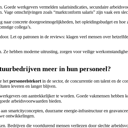
en. Goede werkgevers vermelden salarisindicaties, secundaire arbeidsv
n. Vage omschrijvingen zoals “marktconform salaris” zijn vaak een slec
Vraag naar concrete doorgroeimogelijkheden, het opleidingsbudget en h
mstige collega’s.
r. Let op patronen in de reviews: klagen veel mensen over hetzelfde, o
en. Ze hebben moderne uitrusting, zorgen voor veilige werkomstandigh
tuurbedrijven meer in hun personeel?
ge het
personeelstekort
in de sector, de concurrentie om talent en de c
taten leveren en langer blijven.
gt werkgevers om aantrekkelijker te worden. Goede vakmensen hebben ke
 goede arbeidsvoorwaarden bieden.
an smartcityconcepten, duurzame energie-infrastructuur en geavanceerd
uwe ontwikkelingen.
ken. Bedrijven die voortdurend mensen verliezen door slechte arbeid