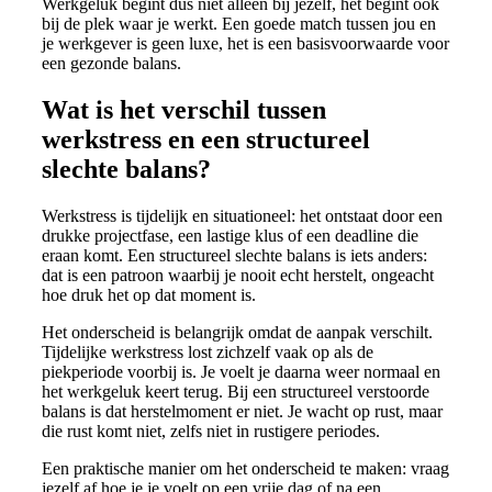
Werkgeluk begint dus niet alleen bij jezelf, het begint ook
bij de plek waar je werkt. Een goede match tussen jou en
je werkgever is geen luxe, het is een basisvoorwaarde voor
een gezonde balans.
Wat is het verschil tussen
werkstress en een structureel
slechte balans?
Werkstress is tijdelijk en situationeel: het ontstaat door een
drukke projectfase, een lastige klus of een deadline die
eraan komt. Een structureel slechte balans is iets anders:
dat is een patroon waarbij je nooit echt herstelt, ongeacht
hoe druk het op dat moment is.
Het onderscheid is belangrijk omdat de aanpak verschilt.
Tijdelijke werkstress lost zichzelf vaak op als de
piekperiode voorbij is. Je voelt je daarna weer normaal en
het werkgeluk keert terug. Bij een structureel verstoorde
balans is dat herstelmoment er niet. Je wacht op rust, maar
die rust komt niet, zelfs niet in rustigere periodes.
Een praktische manier om het onderscheid te maken: vraag
jezelf af hoe je je voelt op een vrije dag of na een