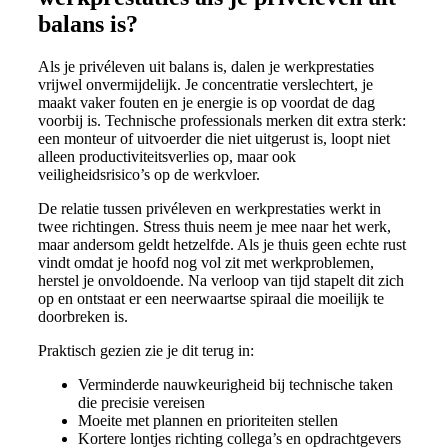
balans is?
Als je privéleven uit balans is, dalen je werkprestaties
vrijwel onvermijdelijk. Je concentratie verslechtert, je
maakt vaker fouten en je energie is op voordat de dag
voorbij is. Technische professionals merken dit extra sterk:
een monteur of uitvoerder die niet uitgerust is, loopt niet
alleen productiviteitsverlies op, maar ook
veiligheidsrisico’s op de werkvloer.
De relatie tussen privéleven en werkprestaties werkt in
twee richtingen. Stress thuis neem je mee naar het werk,
maar andersom geldt hetzelfde. Als je thuis geen echte rust
vindt omdat je hoofd nog vol zit met werkproblemen,
herstel je onvoldoende. Na verloop van tijd stapelt dit zich
op en ontstaat er een neerwaartse spiraal die moeilijk te
doorbreken is.
Praktisch gezien zie je dit terug in:
Verminderde nauwkeurigheid bij technische taken
die precisie vereisen
Moeite met plannen en prioriteiten stellen
Kortere lontjes richting collega’s en opdrachtgevers