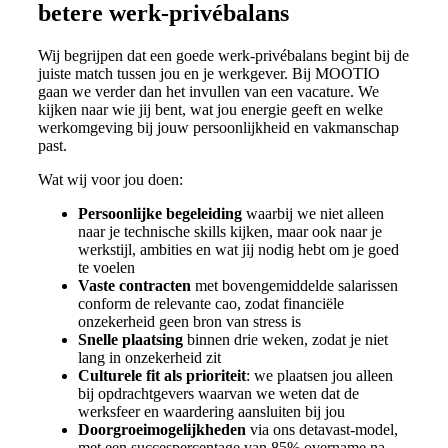
betere werk-privébalans
Wij begrijpen dat een goede werk-privébalans begint bij de
juiste match tussen jou en je werkgever. Bij MOOTIO
gaan we verder dan het invullen van een vacature. We
kijken naar wie jij bent, wat jou energie geeft en welke
werkomgeving bij jouw persoonlijkheid en vakmanschap
past.
Wat wij voor jou doen:
Persoonlijke begeleiding
waarbij we niet alleen
naar je technische skills kijken, maar ook naar je
werkstijl, ambities en wat jij nodig hebt om je goed
te voelen
Vaste contracten
met bovengemiddelde salarissen
conform de relevante cao, zodat financiële
onzekerheid geen bron van stress is
Snelle plaatsing
binnen drie weken, zodat je niet
lang in onzekerheid zit
Culturele fit als prioriteit
: we plaatsen jou alleen
bij opdrachtgevers waarvan we weten dat de
werksfeer en waardering aansluiten bij jou
Doorgroeimogelijkheden
via ons detavast-model,
met een succespercentage van 85% overname na