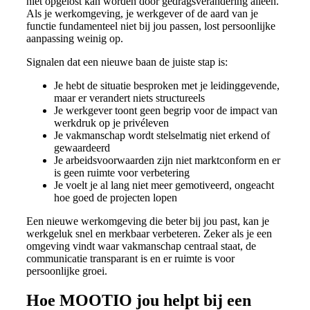
niet opgelost kan worden door gedragsverandering alleen.
Als je werkomgeving, je werkgever of de aard van je
functie fundamenteel niet bij jou passen, lost persoonlijke
aanpassing weinig op.
Signalen dat een nieuwe baan de juiste stap is:
Je hebt de situatie besproken met je leidinggevende,
maar er verandert niets structureels
Je werkgever toont geen begrip voor de impact van
werkdruk op je privéleven
Je vakmanschap wordt stelselmatig niet erkend of
gewaardeerd
Je arbeidsvoorwaarden zijn niet marktconform en er
is geen ruimte voor verbetering
Je voelt je al lang niet meer gemotiveerd, ongeacht
hoe goed de projecten lopen
Een nieuwe werkomgeving die beter bij jou past, kan je
werkgeluk snel en merkbaar verbeteren. Zeker als je een
omgeving vindt waar vakmanschap centraal staat, de
communicatie transparant is en er ruimte is voor
persoonlijke groei.
Hoe MOOTIO jou helpt bij een