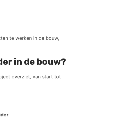
cten te werken in de bouw,
ider in de bouw?
ect overziet, van start tot
ider