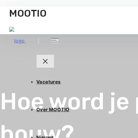
Skip
MOOTIO
to
content
Vacatures
Hoe word je 
Over MOOTIO
bouw?
Nieuws