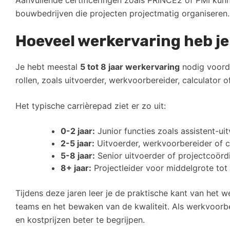
Aanvullende certificeringen zoals PRINCE2 of PMI kunne
bouwbedrijven die projecten projectmatig organiseren.
Hoeveel werkervaring heb je
Je hebt meestal
5 tot 8 jaar werkervaring
nodig voorda
rollen, zoals uitvoerder, werkvoorbereider, calculator of
Het typische carrièrepad ziet er zo uit:
0-2 jaar:
Junior functies zoals assistent-ui
2-5 jaar:
Uitvoerder, werkvoorbereider of c
5-8 jaar:
Senior uitvoerder of projectcoörd
8+ jaar:
Projectleider voor middelgrote tot
Tijdens deze jaren leer je de praktische kant van het 
teams en het bewaken van de kwaliteit. Als werkvoorber
en kostprijzen beter te begrijpen.