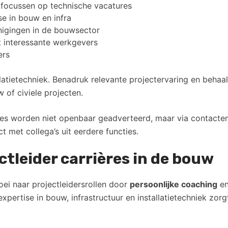
 focussen op technische vacatures
e in bouw en infra
igingen in de bouwsector
interessante werkgevers
ers
allatietechniek. Benadruk relevante projectervaring en behaa
 of civiele projecten.
ures worden niet openbaar geadverteerd, maar via contacte
 met collega’s uit eerdere functies.
tleider carrières in de bouw
oei naar projectleidersrollen door
persoonlijke coaching
en
expertise in bouw, infrastructuur en installatietechniek zo