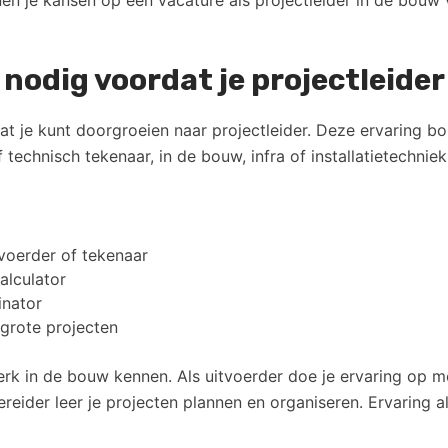
n je kansen op een vacature als projectleider in de bouw v
 nodig voordat je projectleide
t je kunt doorgroeien naar projectleider. Deze ervaring bo
 technisch tekenaar, in de bouw, infra of installatietechniek
tvoerder of tekenaar
alculator
inator
 grote projecten
werk in de bouw kennen. Als uitvoerder doe je ervaring op m
eider leer je projecten plannen en organiseren. Ervaring al