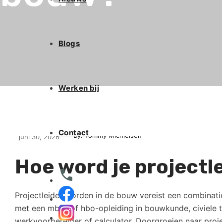
Blogs
Werken bij
Contact
By: Tommy Michielsen
juni 30, 2026
Hoe word je projectl
Projectleider worden in de bouw vereist een combinatie
met een mbo- of hbo-opleiding in bouwkunde, civiele 
werkvoorbereider of calculator. Doorgroeien naar projec