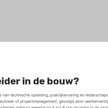
eider in de bouw?
 van technische opleiding, praktijkervaring en leiderschap
techniek of projectmanagement, gevolgd door werkervaring 
tleider gebeurt meestal na 5 tot 8 jaar ervaring in de sect