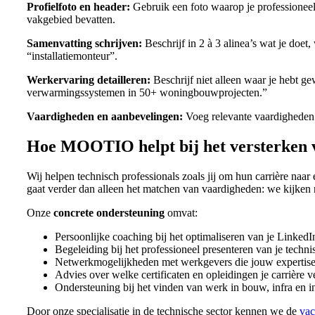
Profielfoto en header:
Gebruik een foto waarop je professioneel
vakgebied bevatten.
Samenvatting schrijven:
Beschrijf in 2 à 3 alinea’s wat je doe
“installatiemonteur”.
Werkervaring detailleren:
Beschrijf niet alleen waar je hebt ge
verwarmingssystemen in 50+ woningbouwprojecten.”
Vaardigheden en aanbevelingen:
Voeg relevante vaardigheden t
Hoe MOOTIO helpt bij het versterken v
Wij helpen technisch professionals zoals jij om hun carrière naa
gaat verder dan alleen het matchen van vaardigheden: we kijken na
Onze
concrete ondersteuning
omvat:
Persoonlijke coaching bij het optimaliseren van je LinkedIn
Begeleiding bij het professioneel presenteren van je techn
Netwerkmogelijkheden met werkgevers die jouw expertis
Advies over welke certificaten en opleidingen je carrière v
Ondersteuning bij het vinden van werk in bouw, infra en in
Door onze specialisatie in de technische sector kennen we de
vac