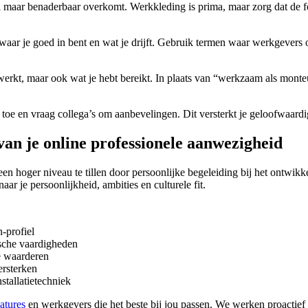
 maar benaderbaar overkomt. Werkkleding is prima, maar zorg dat de fot
t, waar je goed in bent en wat je drijft. Gebruik termen waar werkgever
werkt, maar ook wat je hebt bereikt. In plaats van “werkzaam als monteur
oe en vraag collega’s om aanbevelingen. Dit versterkt je geloofwaardi
an je online professionele aanwezigheid
r een hoger niveau te tillen door persoonlijke begeleiding bij het ontw
ar je persoonlijkheid, ambities en culturele fit.
-profiel
ische vaardigheden
e waarderen
ersterken
stallatietechniek
atures
en werkgevers die het beste bij jou passen. We werken proactief v