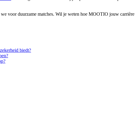
n we voor duurzame matches. Wil je weten hoe MOOTIO jouw carrière
 zekerheid biedt?
epen?
op?