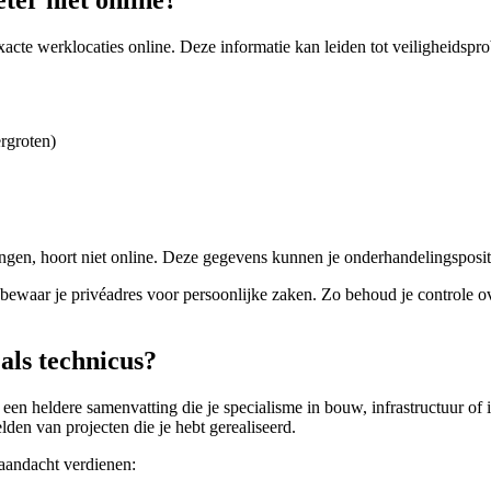
ter niet online?
xacte werklocaties online. Deze informatie kan leiden tot veiligheidspr
rgroten)
amingen, hoort niet online. Deze gegevens kunnen je onderhandelingspos
n bewaar je privéadres voor persoonlijke zaken. Zo behoud je controle 
als technicus?
 een heldere samenvatting die je specialisme in bouw, infrastructuur of i
den van projecten die je hebt gerealiseerd.
 aandacht verdienen: