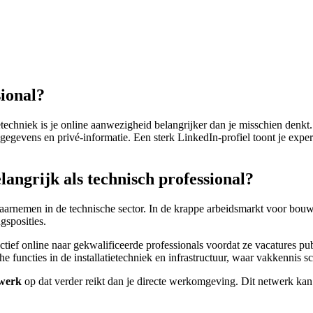
sional?
ietechniek is je online aanwezigheid belangrijker dan je misschien denkt
sgegevens en privé-informatie. Een sterk LinkedIn-profiel toont je expe
angrijk als technisch professional?
arnemen in de technische sector. In de krappe arbeidsmarkt voor bouw, i
gsposities.
ctief online naar gekwalificeerde professionals voordat ze vacatures pu
e functies in de installatietechniek en infrastructuur, waar vakkennis sc
twerk
op dat verder reikt dan je directe werkomgeving. Dit netwerk kan 