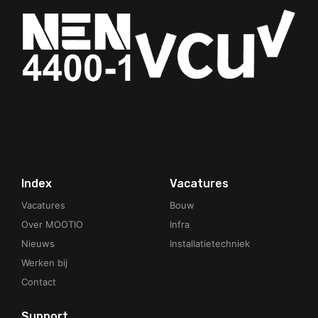
Your Phone Number
Index
Vacatures
Vacatures
Bouw
Over MOOTIO
Infra
Nieuws
Installatietechniek
Werken bij
Contact
Support