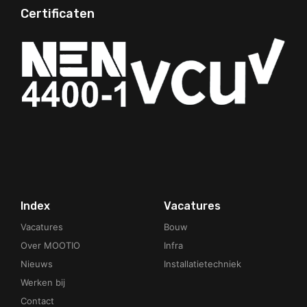
Certificaten
Your Phone Number
Index
Vacatures
Vacatures
Bouw
Over MOOTIO
Infra
Nieuws
Installatietechniek
Werken bij
Contact