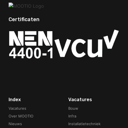
Certificaten
Your Phone Number
Index
Vacatures
Vacatures
Bouw
Over MOOTIO
Infra
Nieuws
Installatietechniek