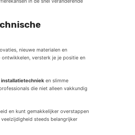
rrièrekansen in de snel veranderende
echnische
ovaties, nieuwe materialen en
ntwikkelen, versterk je je positie en
e
installatietechniek
en slimme
professionals die niet alleen vakkundig
heid en kunt gemakkelijker overstappen
 veelzijdigheid steeds belangrijker