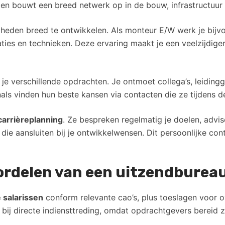
en bouwt een breed netwerk op in de bouw, infrastructuur e
gheden breed te ontwikkelen. Als monteur E/W werk je bijvo
saties en technieken. Deze ervaring maakt je een veelzijdig
je verschillende opdrachten. Je ontmoet collega’s, leiding
nals vinden hun beste kansen via contacten die ze tijden
carrièreplanning
. Ze bespreken regelmatig je doelen, advis
ie aansluiten bij je ontwikkelwensen. Dit persoonlijke conta
voordelen van een uitzendburea
salarissen
conform relevante cao’s, plus toeslagen voor ov
j directe indiensttreding, omdat opdrachtgevers bereid zijn 