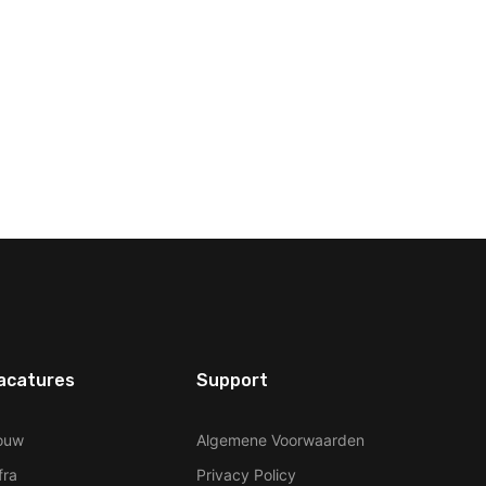
acatures
Support
ouw
Algemene Voorwaarden
fra
Privacy Policy