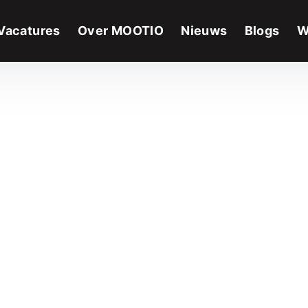
Vacatures
Over MOOTIO
Nieuws
Blogs
W
ordelen
 een
?