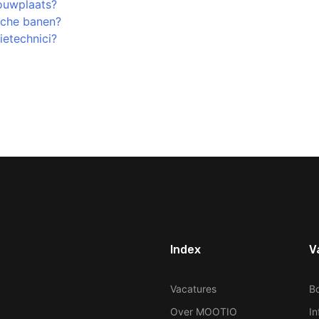
ouwplaats?
ische banen?
ietechnici?
Index
V
ur Phone Number
Vacatures
B
Over MOOTIO
In