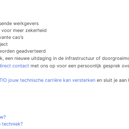
assende werkgevers
s voor meer zekerheid
vante cao’s
ject
 worden geadverteerd
iek, een nieuwe uitdaging in de infrastructuur of doorgroei
irect contact
met ons op voor een persoonlijk gesprek ove
O jouw technische carrière kan versterken
en sluit je aan 
uw?
e techniek?